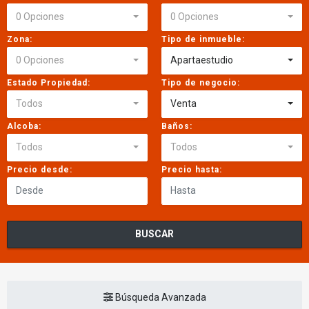
0 Opciones
0 Opciones
Zona:
Tipo de inmueble:
0 Opciones
Apartaestudio
Estado Propiedad:
Tipo de negocio:
Todos
Venta
Alcoba:
Baños:
Todos
Todos
Precio desde:
Precio hasta:
BUSCAR
Búsqueda Avanzada