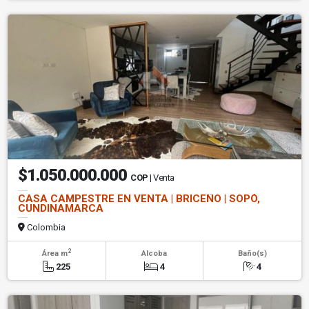
$1.050.000.000
COP
| Venta
CASA CAMPESTRE EN VENTA | BRICEÑO | SOPÓ,
CUNDINAMARCA
Colombia
2
Área m
Alcoba
Baño(s)
225
4
4