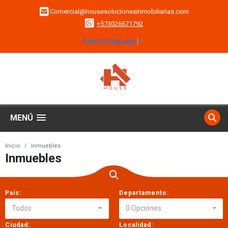
Comercial@housesolucionesinmobiliarias.com
+573026671792
Select Language
▼
MENÚ
Inicio
Inmuebles
Inmuebles
País:
Departamento:
Todos
0 Opciones
Ciudad:
Localidad: