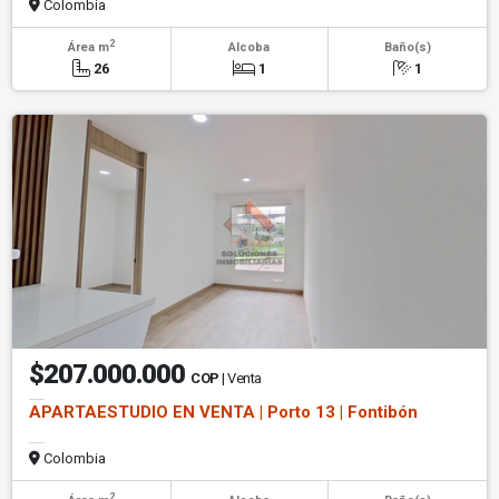
Colombia
2
Área m
Alcoba
Baño(s)
26
1
1
$207.000.000
COP
| Venta
APARTAESTUDIO EN VENTA | Porto 13 | Fontibón
Colombia
2