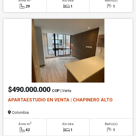
Área m
Alcoba
Baño(s)
29
1
1
$490.000.000
COP
| Venta
APARTAESTUDIO EN VENTA | CHAPINERO ALTO
Colombia
2
Área m
Alcoba
Baño(s)
42
1
1