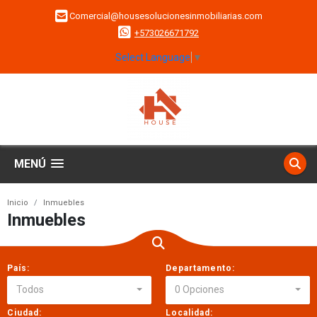
Comercial@housesolucionesinmobiliarias.com
+573026671792
Select Language
▼
MENÚ
Inicio
Inmuebles
Inmuebles
País:
Departamento:
Todos
0 Opciones
Ciudad:
Localidad: