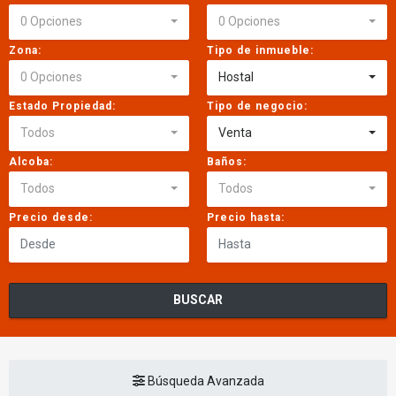
0 Opciones
0 Opciones
Zona:
Tipo de inmueble:
0 Opciones
Hostal
Estado Propiedad:
Tipo de negocio:
Todos
Venta
Alcoba:
Baños:
Todos
Todos
Precio desde:
Precio hasta:
BUSCAR
Búsqueda Avanzada