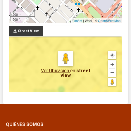
200 m
500 ft
Leaflet
| Wasi - ©
OpenStreetMap
Street View
Ver Ubicación
en
street
view
QUIÉNES SOMOS