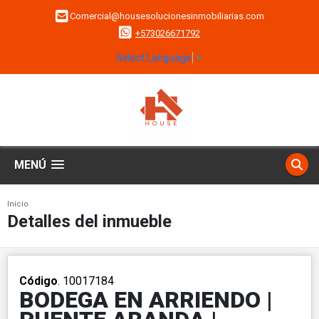
Comercial@housesolucionesinmobiliarias.com
+573026671792
Select Language
▼
MENÚ
Inicio
Detalles del inmueble
Código
. 10017184
BODEGA EN ARRIENDO |