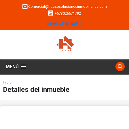
Comercial@housesolucionesinmobiliarias.com
+573026671792
Select Language
▼
MENÚ
Inicio
Detalles del inmueble