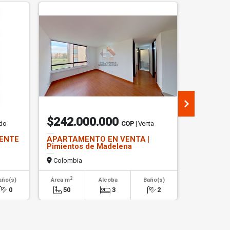
$242.000.000
$30.0
ndo
COP
| Venta
UENTE
APARTAMENTO EN VENTA |
OFICINA 
Pimientos de Madelena
SANTA A
Colombia
Colombi
2
2
año(s)
Área m
Alcoba
Baño(s)
Área m
0
50
3
2
610