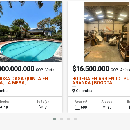
000.000.000
$16.500.000
COP
| Venta
COP
| Arrie
OSA CASA QUINTA EN
BODEGA EN ARRIENDO | P
A, LA MESA,
ARANDA | BOGOTÁ
DINAMARCA
mbia
Colombia
2
lcoba
Baño(s)
Área m
Alcoba
B
9
7
600
0