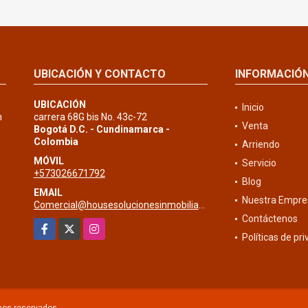
UBICACIÓN Y CONTACTO
INFORMACIÓ
UBICACIÓN
Inicio
n
carrera 68G bis No. 43c-72
Venta
Bogotá D.C. - Cundinamarca -
Colombia
Arriendo
MÓVIL
Servicio
+573026671792
Blog
EMAIL
Nuestra Empre
Comercial@housesolucionesinmobiliarias.com
Contáctenos
Facebook
X
Instagram
Políticas de pr