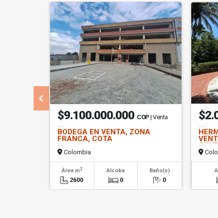
$9.100.000.000
$2.
COP
| Venta
BODEGA EN VENTA, ZONA
HERM
FRANCA, COTA
VENT
CUN
Colombia
Colo
2
Área m
Alcoba
Baño(s)
A
2600
0
0