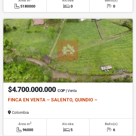
Área m
Alcoba
Baño(s)
5180000
0
0
$4.700.000.000
COP
| Venta
FINCA EN VENTA – SALENTO, QUINDIO –
Colombia
2
Área m
Alcoba
Baño(s)
96000
5
6