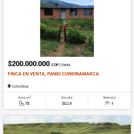
$200.000.000
COP
| Venta
FINCA EN VENTA, PANDI CUNDINAMARCA
Colombia
2
Área m
Alcoba
Baño(s)
72
3
1