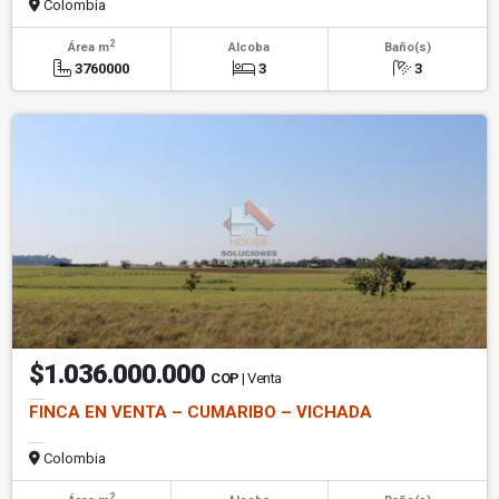
Colombia
2
Área m
Alcoba
Baño(s)
3760000
3
3
$1.036.000.000
COP
| Venta
FINCA EN VENTA – CUMARIBO – VICHADA
Colombia
2