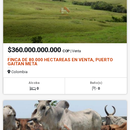
$360.000.000.000
COP
| Venta
FINCA DE 80.000 HECTAREAS EN VENTA, PUERTO
GAITAN META
Colombia
Alcoba
Baño(s)
0
0