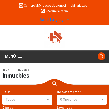
Comercial@housesolucionesinmobiliarias.com
+573026671792
Select Language
▼
MENÚ
Inicio
Inmuebles
Inmuebles
País:
Departamento:
Todos
0 Opciones
Ciudad:
Localidad: