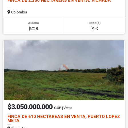
FINCA DE 2.200 HECTAREAS EN VENTA, VICHADA
Colombia
Alcoba
Baño(s)
0
0
$3.050.000.000
COP
| Venta
FINCA DE 610 HECTAREAS EN VENTA, PUERTO LOPEZ
META