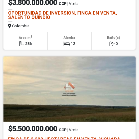
$3.800.000.000
COP
| Venta
OPORTUNIDAD DE INVERSION, FINCA EN VENTA,
SALENTO QUINDIO
Colombia
2
Área m
Alcoba
Baño(s)
286
12
0
$5.500.000.000
COP
| Venta