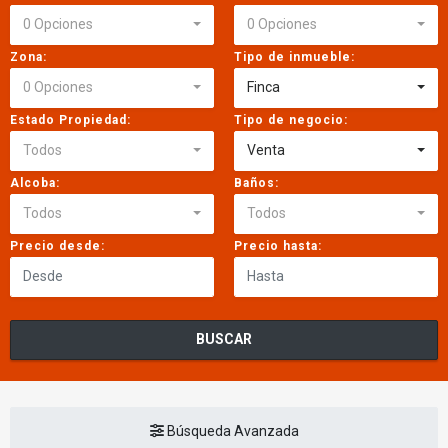
0 Opciones
0 Opciones
Zona:
Tipo de inmueble:
0 Opciones
Finca
Estado Propiedad:
Tipo de negocio:
Todos
Venta
Alcoba:
Baños:
Todos
Todos
Precio desde:
Precio hasta:
BUSCAR
Búsqueda Avanzada