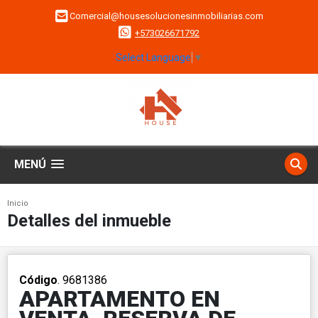
Comercial@housesolucionesinmobiliarias.com
+573026671792
Select Language
▼
MENÚ
Inicio
Detalles del inmueble
Código
. 9681386
APARTAMENTO EN