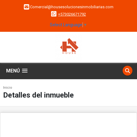
Comercial@housesolucionesinmobiliarias.com
+573026671792
Select Language
▼
MENÚ
Inicio
Detalles del inmueble