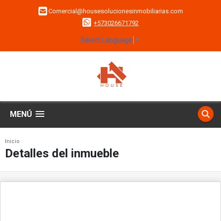
Comercial@housesolucionesinmobiliarias.com
+573026671792
Select Language
▼
MENÚ
Inicio
Detalles del inmueble