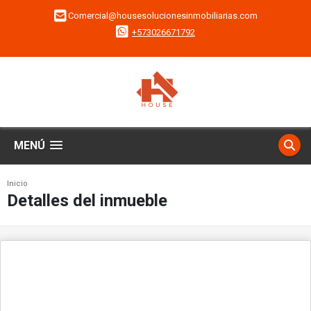
Comercial@housesolucionesinmobiliarias.com
+573026671792
MENÚ
Inicio
Detalles del inmueble