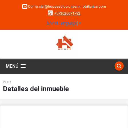
Comercial@housesolucionesinmobiliarias.com
+573026671792
Select Language
▼
MENÚ
Inicio
Detalles del inmueble