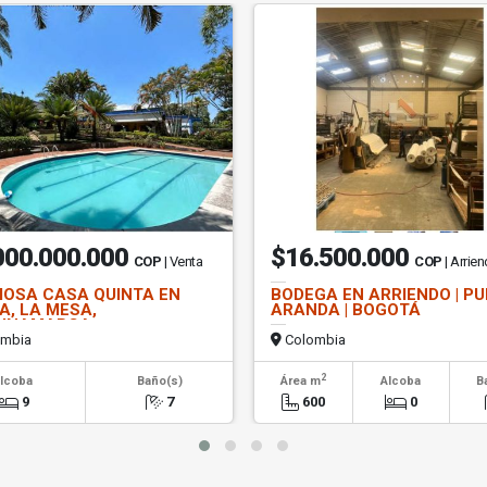
000.000.000
$16.500.000
COP
| Venta
COP
| Arrie
OSA CASA QUINTA EN
BODEGA EN ARRIENDO | P
A, LA MESA,
ARANDA | BOGOTÁ
DINAMARCA
mbia
Colombia
2
lcoba
Baño(s)
Área m
Alcoba
B
9
7
600
0