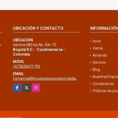
UBICACIÓN Y CONTACTO
INFORMACIÓ
UBICACIÓN
Inicio
n
carrera 68G bis No. 43c-72
Venta
Bogotá D.C. - Cundinamarca -
Colombia
Arriendo
MÓVIL
Servicio
+573026671792
Blog
EMAIL
Nuestra Empre
Comercial@housesolucionesinmobiliarias.com
Contáctenos
Facebook
X
Instagram
Políticas de pr