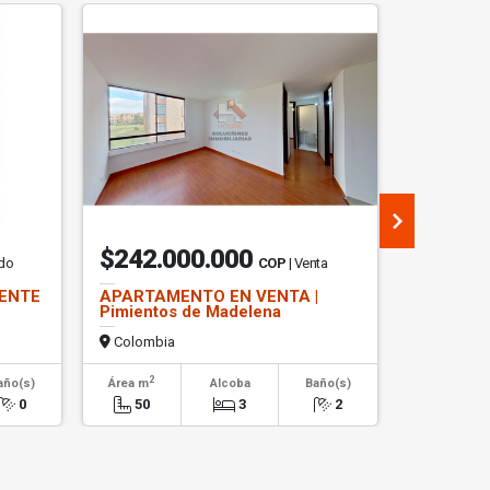
$242.000.000
$30.0
ndo
COP
| Venta
UENTE
APARTAMENTO EN VENTA |
OFICINA 
Pimientos de Madelena
SANTA A
Colombia
Colombi
2
2
año(s)
Área m
Alcoba
Baño(s)
Área m
0
50
3
2
610