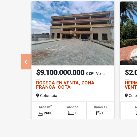
$9.100.000.000
$2.
COP
| Venta
BODEGA EN VENTA, ZONA
HERM
FRANCA, COTA
VENT
CUN
Colombia
Colo
2
Área m
Alcoba
Baño(s)
A
2600
0
0