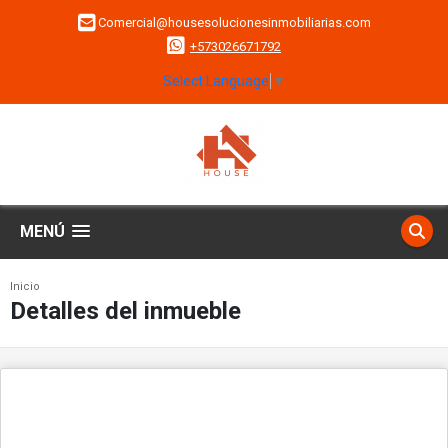
Comercial@housesolucionesinmobiliarias.com
+573026671792
Select Language
▼
MENÚ
Inicio
Detalles del inmueble