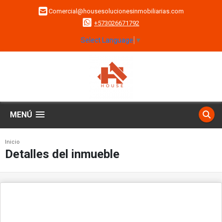
Comercial@housesolucionesinmobiliarias.com
+573026671792
Select Language
▼
MENÚ
Inicio
Detalles del inmueble