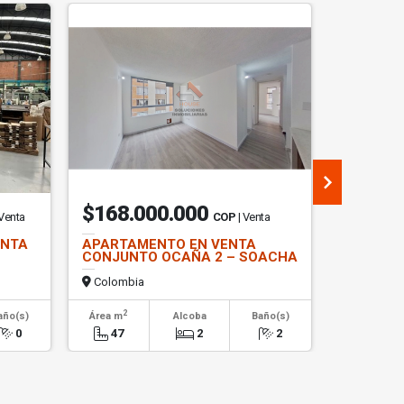
$168.000.000
$8.36
 Venta
COP
| Venta
ENTA
APARTAMENTO EN VENTA
OFICINA 
CONJUNTO OCAÑA 2 – SOACHA
PARQUE 
USAQUE
Colombia
Colombi
2
2
año(s)
Área m
Alcoba
Baño(s)
Área m
0
47
2
2
167