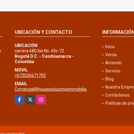
UBICACIÓN Y CONTACTO
INFORMACIÓ
UBICACIÓN
Inicio
n
carrera 68G bis No. 43c-72
Venta
Bogotá D.C. - Cundinamarca -
Colombia
Arriendo
MÓVIL
Servicio
+573026671792
Blog
EMAIL
Nuestra Empre
Comercial@housesolucionesinmobiliarias.com
Contáctenos
Facebook
X
Instagram
Políticas de pr