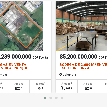
.239.000.000
$5.200.000.000
COP
| Venta
COP
|
GAS EN VENTA,
BODEGA DE 2.689 M² EN V
NCIPA, PARQUE
- SECTOR FUNZA
STRIAL
mbia
Colombia
2
2
m
Alcoba
Baño(s)
Área m
Alcoba
B
08
0
0
2689
0