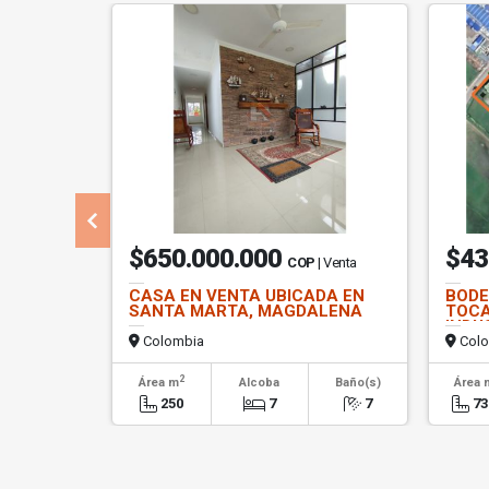
$650.000.000
$43
COP
| Venta
CASA EN VENTA UBICADA EN
BODE
SANTA MARTA, MAGDALENA
TOCA
INDU
Colombia
Colo
2
Área m
Alcoba
Baño(s)
Área 
250
7
7
73