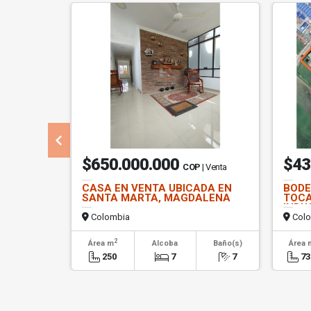
$650.000.000
$43
COP
| Venta
CASA EN VENTA UBICADA EN
BODE
SANTA MARTA, MAGDALENA
TOCA
INDU
Colombia
Colo
2
Área m
Alcoba
Baño(s)
Área 
250
7
7
73