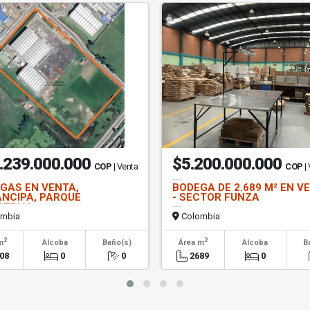
.239.000.000
$5.200.000.000
COP
| Venta
COP
|
GAS EN VENTA,
BODEGA DE 2.689 M² EN V
NCIPA, PARQUE
- SECTOR FUNZA
STRIAL
mbia
Colombia
2
2
m
Alcoba
Baño(s)
Área m
Alcoba
B
08
0
0
2689
0