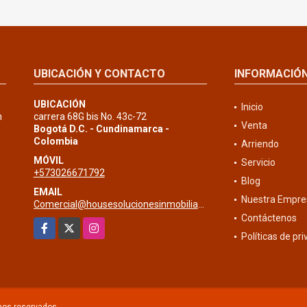
UBICACIÓN Y CONTACTO
INFORMACIÓ
UBICACIÓN
Inicio
n
carrera 68G bis No. 43c-72
Venta
Bogotá D.C. - Cundinamarca -
Colombia
Arriendo
MÓVIL
Servicio
+573026671792
Blog
EMAIL
Nuestra Empre
Comercial@housesolucionesinmobiliarias.com
Contáctenos
Facebook
X
Instagram
Políticas de pr