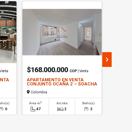
$168.000.000
$8.36
 Venta
COP
| Venta
ENTA
APARTAMENTO EN VENTA
OFICINA 
CONJUNTO OCAÑA 2 – SOACHA
PARQUE 
USAQUE
Colombia
Colombi
2
2
año(s)
Área m
Alcoba
Baño(s)
Área m
0
47
2
2
167