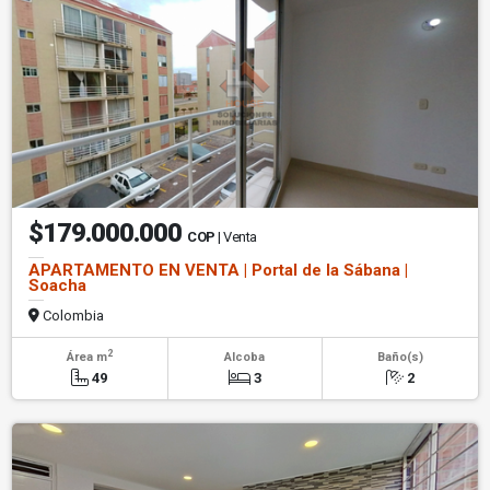
$179.000.000
COP
| Venta
APARTAMENTO EN VENTA | Portal de la Sábana |
Soacha
Colombia
2
Área m
Alcoba
Baño(s)
49
3
2