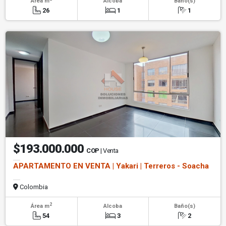
Área m
Alcoba
Baño(s)
26
1
1
$193.000.000
COP
| Venta
APARTAMENTO EN VENTA | Yakari | Terreros - Soacha
Colombia
2
Área m
Alcoba
Baño(s)
54
3
2