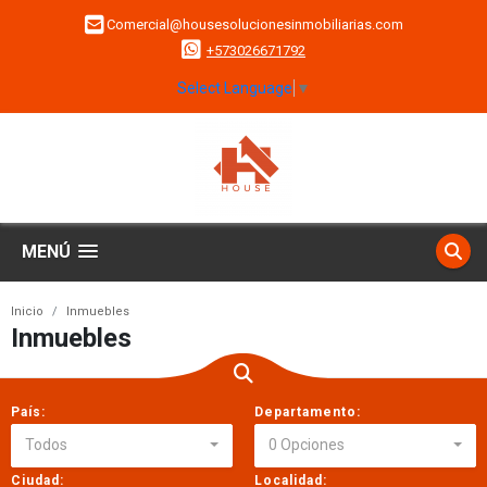
Comercial@housesolucionesinmobiliarias.com
+573026671792
Select Language
▼
MENÚ
Inicio
Inmuebles
Inmuebles
País:
Departamento:
Todos
0 Opciones
Ciudad:
Localidad: