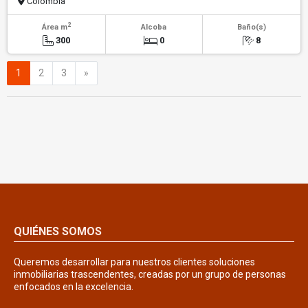
Colombia
2
Área m
Alcoba
Baño(s)
300
0
8
Siguiente
1
2
3
»
QUIÉNES SOMOS
Queremos desarrollar para nuestros clientes soluciones
inmobiliarias trascendentes, creadas por un grupo de personas
enfocados en la excelencia.