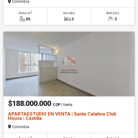
Colombia
2
Área m
Alcoba
Baño(s)
65
3
2
$188.000.000
COP
| Venta
APARTAESTUDIO EN VENTA | Santa Catalina Club
House | Castilla
Colombia
2