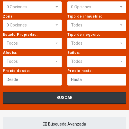
0 Opciones
0 Opciones
Zona:
Tipo de inmueble:
0 Opciones
Todos
Estado Propiedad:
Tipo de negocio:
Todos
Todos
Alcoba:
Baños:
Todos
Todos
Precio desde:
Precio hasta:
BUSCAR
Búsqueda Avanzada