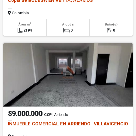
Copia de BODEGA EN VENTA, ALAMOS
Colombia
2
Área m
Alcoba
Baño(s)
2194
0
0
$9.000.000
COP
| Arriendo
INMUEBLE COMERCIAL EN ARRIENDO | VILLAVICENCIO