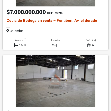
$7.000.000.000
COP
| Venta
Copia de Bodega en venta – Fontibón, Av. el dorado
Colombia
2
Área m
Alcoba
Baño(s)
1500
0
6