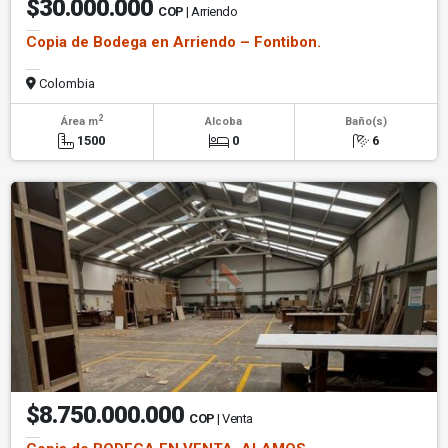
$30.000.000
COP
| Arriendo
Copia de Bodega en Arriendo – Fontibon.
Colombia
2
Área m
Alcoba
Baño(s)
1500
0
6
$8.750.000.000
COP
| Venta